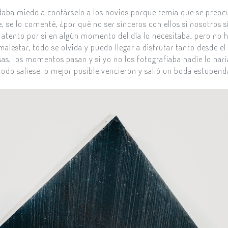
aba miedo a contárselo a los novios porque temía que se preoc
, se lo comenté, ¿por qué no ser sinceros con ellos si nosotros
atento por si en algún momento del día lo necesitaba, pero no h
alestar, todo se olvida y puedo llegar a disfrutar tanto desde 
usas, los momentos pasan y si yo no los fotografiaba nadie lo har
odo saliese lo mejor posible vencieron y salió un boda estupenda.