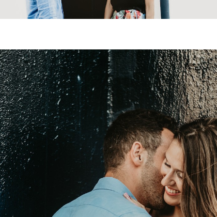
ior, familia, fotógrafo, Sevilla, bodas, wedding, reportaje social, amor, love, imaginación, espontaneidad, foto