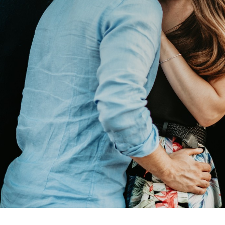
ior, familia, fotógrafo, Sevilla, bodas, wedding, reportaje social, amor, love, imaginación, espontaneidad, foto