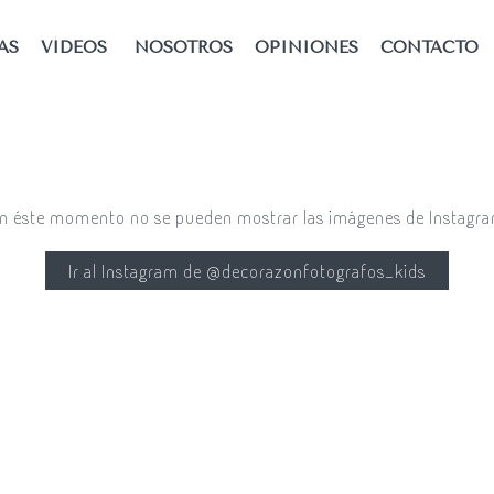
AS
VÍDEOS
NOSOTROS
OPINIONES
CONTACTO
n éste momento no se pueden mostrar las imágenes de Instagr
Ir al Instagram de @decorazonfotografos_kids