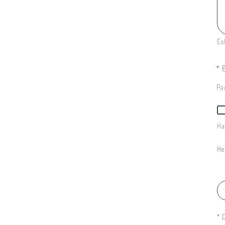
Es
*
6
Pa
Ha
He
* 