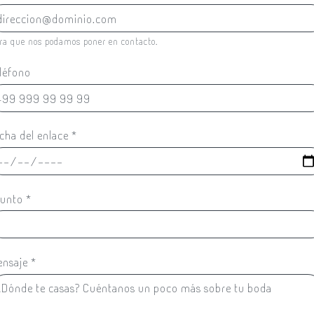
ra que nos podamos poner en contacto.
léfono
cha del enlace
*
sunto
*
ensaje
*